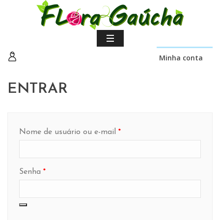
Minha conta
ENTRAR
Obrigatório
Nome de usuário ou e-mail
*
Obrigatório
Senha
*