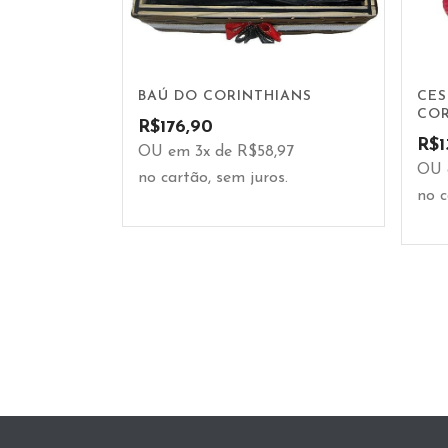
BAÚ DO CORINTHIANS
CES
COR
R$
176,90
R$
1
OU em 3x de R$58,97
OU 
no cartão, sem juros.
no c