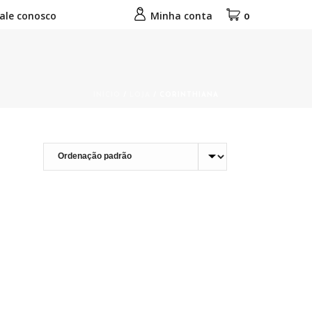
ale conosco
Minha conta
0
INÍCIO
/
LOJA
/
CORINTHIANA