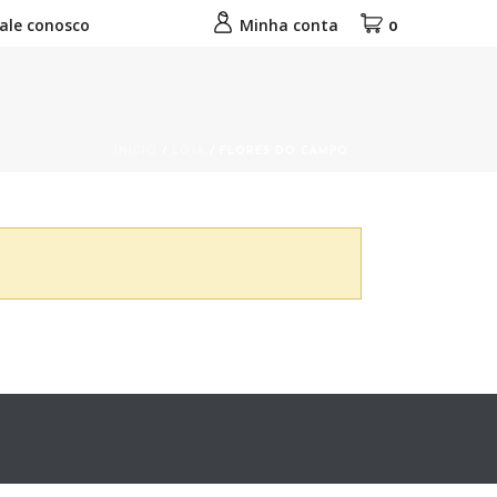
ale conosco
Minha conta
0
INÍCIO
/
LOJA
/
FLORES DO CAMPO