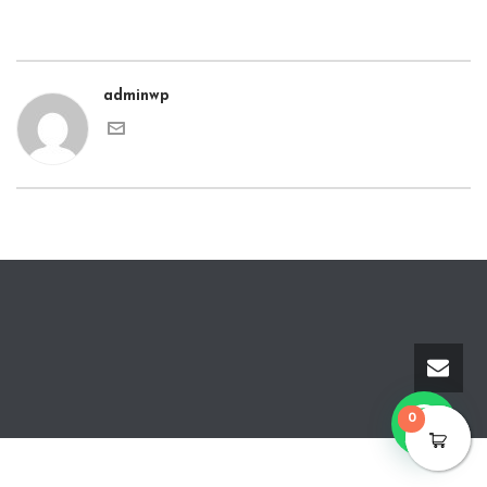
adminwp
0
0