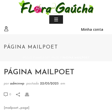
Minha conta
PÁGINA MAILPOET
INÍCIO
/
MAILPOET PAGE
/ PÁGINA MAILPOET
PÁGINA MAILPOET
por
adminwp
postado
22/05/2025
em
0
[mailpoet_page]