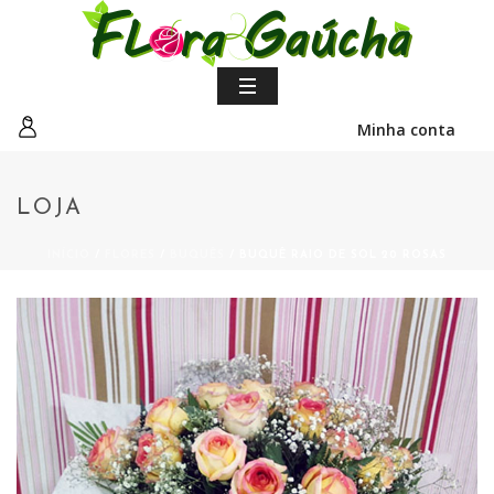
Minha conta
LOJA
INÍCIO
/
FLORES
/
BUQUÊS
/ BUQUÊ RAIO DE SOL 20 ROSAS