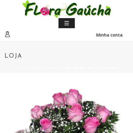
Minha conta
LOJA
INÍCIO
/
FLORES
/
BUQUÊS
/ BUQUÊ ROSAS NO CACHEPOT