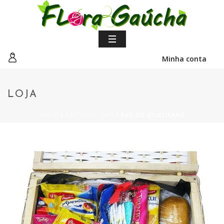
Minha conta
LOJA
INÍCIO
/
CESTAS DE CAFÉ
/ BAÚ DO ATLETICANO