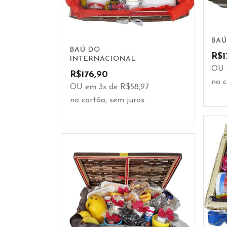
BAÚ
BAÚ DO
R$
1
INTERNACIONAL
OU 
R$
176,90
no c
OU em 3x de R$58,97
no cartão, sem juros.