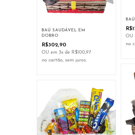
BAÚ
R$
1
BAÚ SAUDÁVEL EM
DOBRO
OU 
no c
R$
302,90
OU em 3x de R$100,97
no cartão, sem juros.