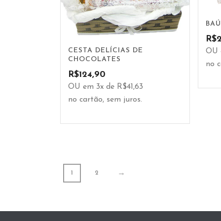
BAÚ
R$
CESTA DELÍCIAS DE
OU 
CHOCOLATES
no c
R$
124,90
OU em 3x de R$41,63
no cartão, sem juros.
→
1
2