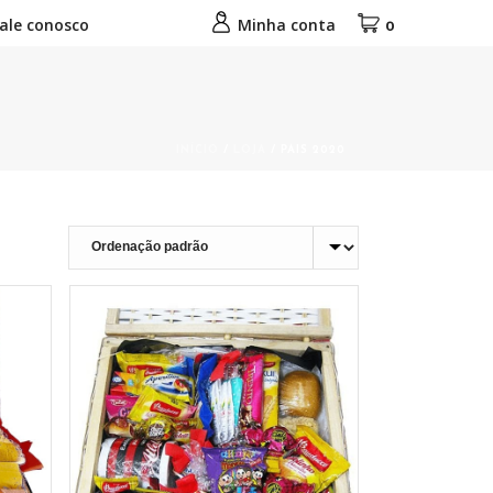
ale conosco
Minha conta
0
INÍCIO
/
LOJA
/
PAIS 2020