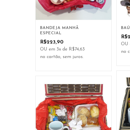
BANDEJA MANHÃ
BAÚ
ESPECIAL
R$
R$
223,90
OU 
OU em 3x de R$74,63
no c
no cartão, sem juros.