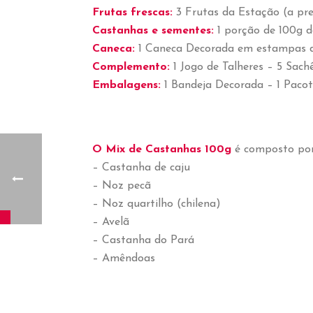
Frutas frescas:
3 Frutas da Estação (a pre
Castanhas e sementes:
1 porção de 100g 
Caneca:
1 Caneca Decorada em estampas d
Complemento:
1 Jogo de Talheres – 5 Sach
Embalagens:
1 Bandeja Decorada – 1 Pacot
O Mix de Castanhas 100g
é composto por
– Castanha de caju
– Noz pecã
– Noz quartilho (chilena)
– Avelã
– Castanha do Pará
– Amêndoas