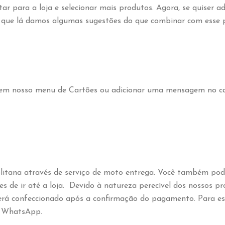
tar para a loja e selecionar mais produtos. Agora, se quiser
o que lá damos algumas sugestões do que combinar com esse p
 em nosso menu de Cartões ou adicionar uma mensagem no ca
tana através de serviço de moto entrega. Você também pode 
 de ir até a loja. Devido à natureza perecível dos nossos p
erá confeccionado após a confirmação do pagamento. Para esc
u WhatsApp.