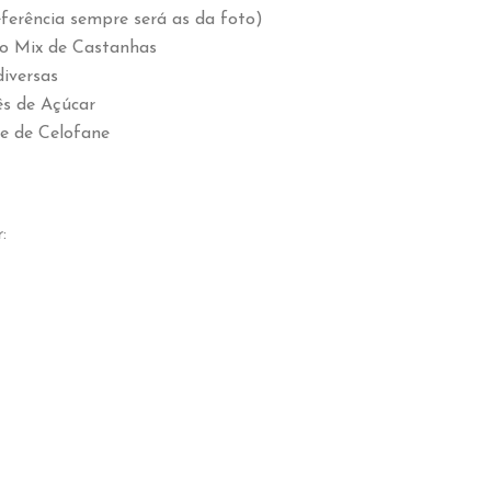
ferência sempre será as da foto)
do Mix de Castanhas
iversas
ês de Açúcar
e de Celofane
: