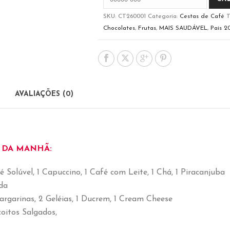
SKU:
CT260001
Categoria:
Cestas de Café
T
Chocolates
,
Frutas
,
MAIS SAUDÁVEL
,
Pais 2
AVALIAÇÕES (0)
 DA MANHÃ:
fé Solúvel, 1 Capuccino, 1 Café com Leite, 1 Chá, 1 Piracanjuba
ada
argarinas, 2 Geléias, 1 Ducrem, 1 Cream Cheese
coitos Salgados,