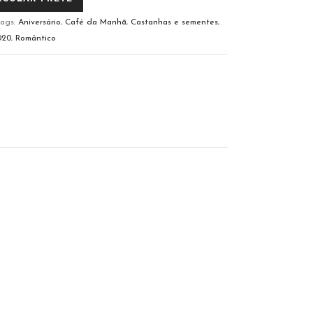
ags:
Aniversário
,
Café da Manhã
,
Castanhas e sementes
,
020
,
Romântico