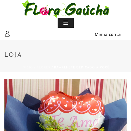
Minha conta
LOJA
INÍCIO
/
FLORES
/ RAMALHETE DEDICADO A VOCÊ